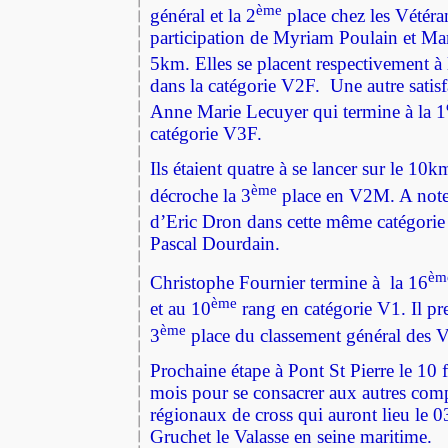
ème
général et la 2
place chez les Vétéra
participation de Myriam Poulain et Ma
5km. Elles se placent respectivement à 
dans la catégorie V2F.
Une autre satis
Anne Marie Lecuyer qui termine à la 1
catégorie V3F.
Ils étaient quatre à se lancer sur le 1
ème
décroche la 3
place en V2M. A noter
d’Eric Dron dans cette même catégorie 
Pascal Dourdain.
èm
Christophe Fournier termine à la 16
ème
et au 10
rang en catégorie V1. Il pr
ème
3
place du classement général des
Prochaine étape à Pont St Pierre le 10 
mois pour se consacrer aux autres comp
régionaux de cross qui auront lieu le 0
Gruchet le Valasse en seine maritime.