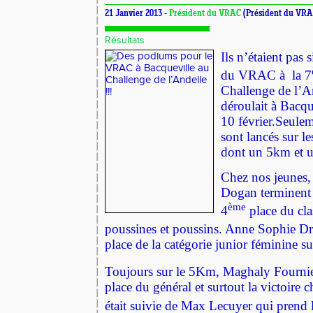
21 Janvier 2013 -
Président du VRAC
(Président du VRA
Résultats
Ils n’étaient pas
du VRAC à
la 7
Challenge de l’A
déroulait à Bacq
10 février.
Seulem
sont lancés sur l
dont un 5km et 
Chez nos jeunes,
Dogan terminent 
ème
4
place du cl
poussines et poussins.
Anne Sophie Dro
place de la catégorie junior féminine s
Toujours sur le 5Km, Maghaly Fournie
place du général et surtout la victoire c
était suivie de Max Lecuyer qui prend 