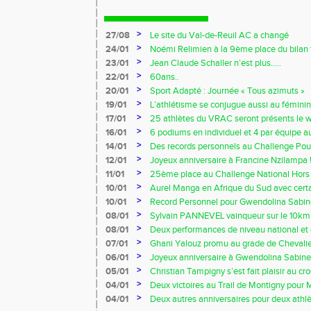
>
27/08
Le site du Val-de-Reuil AC a changé
>
24/01
Noémi Relimien à la 9ème place du bilan f
cadette sur 200m !!!
>
23/01
Jean Claude Schaller n’est plus…..
>
22/01
60ans..
>
20/01
Sport Adapté : Journée « Tous azimuts »
>
19/01
L’athlétisme se conjugue aussi au féminin
>
17/01
25 athlètes du VRAC seront présents le 
Owens !!!
>
16/01
6 podiums en individuel et 4 par équipe 
Ezy
>
14/01
Des records personnels au Challenge Pouc
>
12/01
Joyeux anniversaire à Francine Nzilampa !
>
11/01
25ème place au Challenge National Hors 
>
10/01
Aurel Manga en Afrique du Sud avec certa
France !!!
>
10/01
Record Personnel pour Gwendolina Sabine
Prom’classic
>
08/01
Sylvain PANNEVEL vainqueur sur le 10k
>
08/01
Deux performances de niveau national et 
début d’indoor 2014 !!!
>
07/01
Ghani Yalouz promu au grade de Chevalier
>
06/01
Joyeux anniversaire à Gwendolina Sabine 
>
05/01
Christian Tampigny s’est fait plaisir au cro
>
04/01
Deux victoires au Trail de Montigny pour 
Piau !!!
>
04/01
Deux autres anniversaires pour deux athlèt
au VRAC !!!