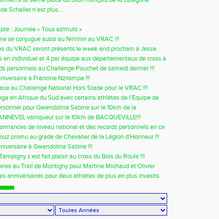
ur 200m !!!
de Schaller n’est plus…..
pté : Journée « Tous azimuts »
sme se conjugue aussi au féminin au VRAC !!!
es du VRAC seront présents le week end prochain à Jesse
 en individuel et 4 par équipe aux départementaux de cross à
ds personnels au Challenge Pouchet de samedi dernier !!!
niversaire à Francine Nzilampa !!!
ce au Challenge National Hors Stade pour le VRAC !!!
ga en Afrique du Sud avec certains athlètes de l’Equipe de
rsonnel pour Gwendolina Sabine sur le 10km de la
sic
PANNEVEL vainqueur sur le 10km de BACQUEVILLE!!!
ormances de niveau national et des records personnels en ce
door 2014 !!!
ouz promu au grade de Chevalier de la Légion d’Honneur !!!
niversaire à Gwendolina Sabine !!!
Tampigny s’est fait plaisir au cross du Bois du Roule !!!
oires au Trail de Montigny pour Martine Michaud et Olivier
es anniversaires pour deux athlètes de plus en plus investis
!!