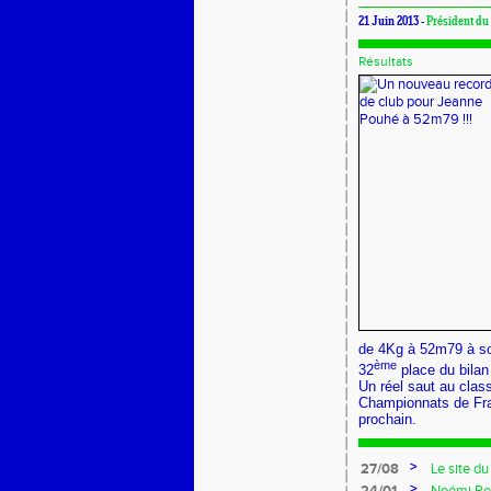
21 Juin 2013 -
Président d
Résultats
de 4Kg à 52m79 à son
ème
32
place du bilan
Un réel saut au class
Championnats de Fran
prochain.
>
27/08
Le site d
>
24/01
Noémi Rel