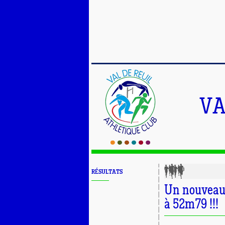
VA
RÉSULTATS
Un nouveau 
à 52m79 !!!