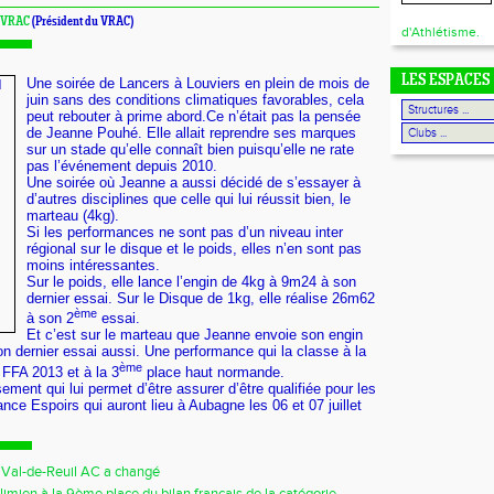
u VRAC
(Président du VRAC)
d'Athlétisme.
LES ESPACES
Une soirée de Lancers à Louviers en plein de mois de
juin sans des conditions climatiques favorables, cela
peut rebouter à prime abord.Ce n’était pas la pensée
de Jeanne Pouhé. Elle allait reprendre ses marques
sur un stade qu’elle connaît bien puisqu’elle ne rate
pas l’événement depuis 2010.
Une soirée où Jeanne a aussi décidé de s’essayer à
d’autres disciplines que celle qui lui réussit bien, le
marteau (4kg).
Si les performances ne sont pas d’un niveau inter
régional sur le disque et le poids, elles n’en sont pas
moins intéressantes.
Sur le poids, elle lance l’engin de 4kg à 9m24 à son
dernier essai. Sur le Disque de 1kg, elle réalise 26m62
ème
à son 2
essai.
Et c’est sur le marteau que Jeanne envoie son engin
 dernier essai aussi. Une performance qui la classe à la
ème
 FFA 2013 et à la 3
place haut normande.
ement qui lui permet d’être assurer d’être qualifiée pour les
ce Espoirs qui auront lieu à Aubagne les 06 et 07 juillet
u Val-de-Reuil AC a changé
imien à la 9ème place du bilan français de la catégorie