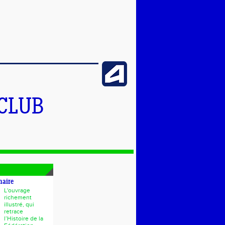
 CLUB
naire
L'ouvrage
richement
illustré, qui
retrace
l’Histoire de la