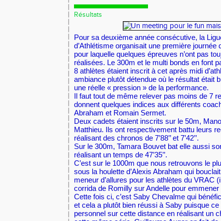
Résultats
Pour sa deuxième année consécutive, la Lig
d’Athlétisme organisait une première journée 
pour laquelle quelques épreuves n’ont pas touj
réalisées. Le 300m et le multi bonds en font pa
8 athlètes étaient inscrit à cet après midi d’a
ambiance plutôt détendue où le résultat était 
une réelle « pression » de la performance.
Il faut tout de même relever pas moins de 7 r
donnent quelques indices aux différents coac
Abraham et Romain Sermet.
Deux cadets étaient inscrits sur le 50m, Mano
Matthieu. Ils ont respectivement battu leurs 
réalisant des chronos de 7’88’’ et 7’42’’.
Sur le 300m, Tamara Bouvet bat elle aussi so
réalisant un temps de 47’35’’.
C’est sur le 1000m que nous retrouvons le pl
sous la houlette d’Alexis Abraham qui bouclait
meneur d’allures pour les athlètes du VRAC (il
corrida de Romilly sur Andelle pour emmener
Cette fois ci, c’est Saby Chevalme qui bénéfi
et cela a plutôt bien réussi à Saby puisque ce
personnel sur cette distance en réalisant un 