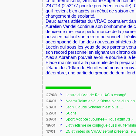
cette même série, Guillaume Auger en fait de
2’47’’14 (2'53''77 pour le précédent en salle).
G
qu’il revient bien après un début de saison en r
changement de scolarité.
Deux autres athlètes du VRAC courraient dans
Aurélien Vandel continue son bonhomme de ch
deuxième meilleure performance de la journée
aussi en battant son record personnel. Il réalise
accompagné de l’un des nouveaux athlètes de
Lecoin qui sous les yeux de ses parents venus 
son record personnel en signant un chrono de 
Alexis Abraham pouvait avoir le sourire à la le
Place maintenant à la poursuite de la prépar
l’étape des 10km de Houilles où nous retrouv
décembre, une partie du groupe de demi fon
>
27/08
Le site du Val-de-Reuil AC a changé
>
24/01
Noémi Relimien à la 9ème place du bilan f
cadette sur 200m !!!
>
23/01
Jean Claude Schaller n’est plus…..
>
22/01
60ans..
>
20/01
Sport Adapté : Journée « Tous azimuts »
>
19/01
L’athlétisme se conjugue aussi au féminin
>
17/01
25 athlètes du VRAC seront présents le 