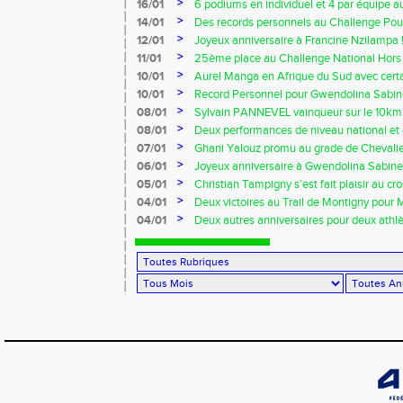
Owens !!!
>
16/01
6 podiums en individuel et 4 par équipe 
Ezy
>
14/01
Des records personnels au Challenge Pouc
>
12/01
Joyeux anniversaire à Francine Nzilampa !
>
11/01
25ème place au Challenge National Hors 
>
10/01
Aurel Manga en Afrique du Sud avec certa
France !!!
>
10/01
Record Personnel pour Gwendolina Sabine
Prom’classic
>
08/01
Sylvain PANNEVEL vainqueur sur le 10k
>
08/01
Deux performances de niveau national et 
début d’indoor 2014 !!!
>
07/01
Ghani Yalouz promu au grade de Chevalier
>
06/01
Joyeux anniversaire à Gwendolina Sabine 
>
05/01
Christian Tampigny s’est fait plaisir au cro
>
04/01
Deux victoires au Trail de Montigny pour 
Piau !!!
>
04/01
Deux autres anniversaires pour deux athlèt
au VRAC !!!