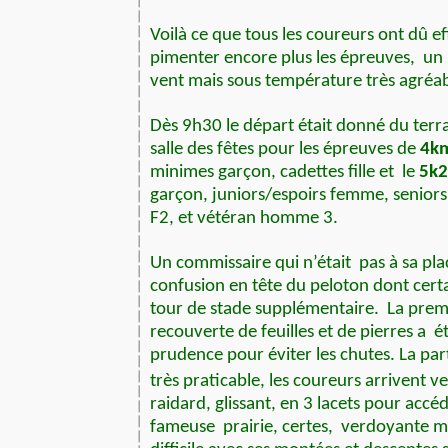
Voilà ce que tous les coureurs ont dû e
pimenter encore plus les épreuves,
un 
vent mais sous température très agréab
Dès 9h30 le départ était donné du terra
salle des fêtes pour les épreuves de
4k
minimes garçon, cadettes fille et
le
5k
garçon, juniors/espoirs femme, senior
F2, et vétéran homme 3.
Un commissaire qui n’était
pas à sa pl
confusion en tête du peloton dont cert
tour de stade supplémentaire.
La prem
recouverte de feuilles et de pierres a
é
prudence pour éviter les chutes. La par
très praticable, les coureurs arrivent ve
raidard, glissant, en 3 lacets pour accé
fameuse
prairie, certes,
verdoyante m