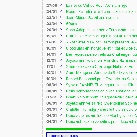
>
27/08
Le site du Val-de-Reuil AC a changé
>
24/01
Noémi Relimien à la 9ème place du bilan f
cadette sur 200m !!!
>
23/01
Jean Claude Schaller n’est plus…..
>
22/01
60ans..
>
20/01
Sport Adapté : Journée « Tous azimuts »
>
19/01
L’athlétisme se conjugue aussi au féminin
>
17/01
25 athlètes du VRAC seront présents le 
Owens !!!
>
16/01
6 podiums en individuel et 4 par équipe 
Ezy
>
14/01
Des records personnels au Challenge Pouc
>
12/01
Joyeux anniversaire à Francine Nzilampa !
>
11/01
25ème place au Challenge National Hors 
>
10/01
Aurel Manga en Afrique du Sud avec certa
France !!!
>
10/01
Record Personnel pour Gwendolina Sabine
Prom’classic
>
08/01
Sylvain PANNEVEL vainqueur sur le 10k
>
08/01
Deux performances de niveau national et 
début d’indoor 2014 !!!
>
07/01
Ghani Yalouz promu au grade de Chevalier
>
06/01
Joyeux anniversaire à Gwendolina Sabine 
>
05/01
Christian Tampigny s’est fait plaisir au cro
>
04/01
Deux victoires au Trail de Montigny pour 
Piau !!!
>
04/01
Deux autres anniversaires pour deux athlèt
au VRAC !!!