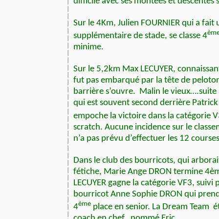
difficile avec ses montées et descentes 
Sur le 4Km, Julien FOURNIER qui a fait 
èm
supplémentaire de stade, se classe 4
minime.
Sur le 5,2km Max LECUYER, connaissant
fut pas embarqué par la tête de peloton
barrière s’ouvre.
Malin le vieux….suite à
qui est souvent second derrière Patr
empoche la victoire dans la catégorie V
scratch. Aucune incidence sur le class
n’a pas prévu d’effectuer les 12 course
Dans le club des bourricots, qui arborai
fétiche, Marie Ange DRON termine 4è
LECUYER gagne la catégorie VF3, suivi p
bourricot Anne Sophie DRON qui pre
ème
4
place en senior. La Dream Team
é
coach en chef,
nommé Eric.