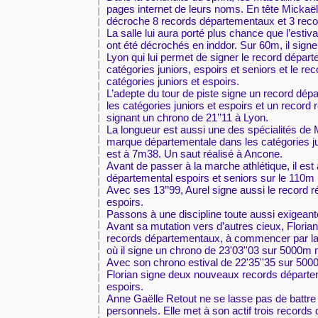
pages internet de leurs noms. En tête Mickaël 
décroche 8 records départementaux et 3 reco
La salle lui aura porté plus chance que l’estiv
ont été décrochés en inddor. Sur 60m, il signe
Lyon qui lui permet de signer le record dépar
catégories juniors, espoirs et seniors et le re
catégories juniors et espoirs.
L’adepte du tour de piste signe un record dé
les catégories juniors et espoirs et un record r
signant un chrono de 21’’11 à Lyon.
La longueur est aussi une des spécialités de 
marque départementale dans les catégories ju
est à 7m38. Un saut réalisé à Ancone.
Avant de passer à la marche athlétique, il est 
départemental espoirs et seniors sur le 110m
Avec ses 13’’99, Aurel signe aussi le record r
espoirs.
Passons à une discipline toute aussi exigeant
Avant sa mutation vers d’autres cieux, Florian
records départementaux, à commencer par la c
où il signe un chrono de 23'03''03 sur 5000m
Avec son chrono estival de 22'35''35 sur 500
Florian signe deux nouveaux records départem
espoirs.
Anne Gaëlle Retout ne se lasse pas de battre
personnels. Elle met à son actif trois record