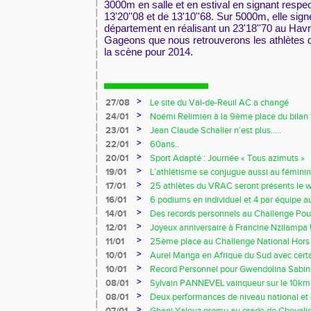
3000m en salle et en estival en signant resp
13'20''08 et de 13'10''68. Sur 5000m, elle si
département en réalisant un 23'18''70 au Havr
Gageons que nous retrouverons les athlètes
la scène pour 2014.
>
27/08
Le site du Val-de-Reuil AC a changé
>
24/01
Noémi Relimien à la 9ème place du bilan f
cadette sur 200m !!!
>
23/01
Jean Claude Schaller n’est plus…..
>
22/01
60ans..
>
20/01
Sport Adapté : Journée « Tous azimuts »
>
19/01
L’athlétisme se conjugue aussi au féminin
>
17/01
25 athlètes du VRAC seront présents le 
Owens !!!
>
16/01
6 podiums en individuel et 4 par équipe 
Ezy
>
14/01
Des records personnels au Challenge Pouc
>
12/01
Joyeux anniversaire à Francine Nzilampa !
>
11/01
25ème place au Challenge National Hors 
>
10/01
Aurel Manga en Afrique du Sud avec certa
France !!!
>
10/01
Record Personnel pour Gwendolina Sabine
Prom’classic
>
08/01
Sylvain PANNEVEL vainqueur sur le 10k
>
08/01
Deux performances de niveau national et 
début d’indoor 2014 !!!
>