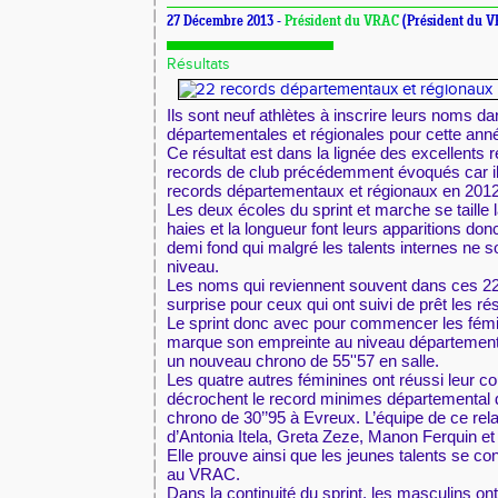
27 Décembre 2013 -
Président du VRAC
(Président du 
Résultats
Ils sont neuf athlètes à inscrire leurs noms da
départementales et régionales pour cette ann
Ce résultat est dans la lignée des excellents 
records de club précédemment évoqués car il 
records départementaux et régionaux en 2012
Les deux écoles du sprint et marche se taille la
haies et la longueur font leurs apparitions don
demi fond qui malgré les talents internes ne 
niveau.
Les noms qui reviennent souvent dans ces 22
surprise pour ceux qui ont suivi de prêt les rés
Le sprint donc avec pour commencer les fém
marque son empreinte au niveau départementa
un nouveau chrono de 55''57 en salle.
Les quatre autres féminines ont réussi leur co
décrochent le record minimes départemental 
chrono de 30’’95 à Evreux. L’équipe de ce rel
d’Antonia Itela, Greta Zeze, Manon Ferquin e
Elle prouve ainsi que les jeunes talents se co
au VRAC.
Dans la continuité du sprint, les masculins ont