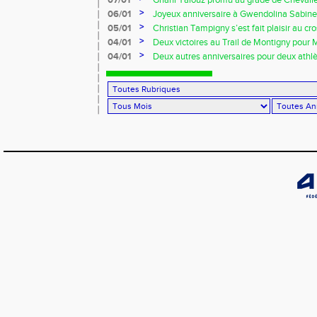
07/01
Ghani Yalouz promu au grade de Chevalier
>
06/01
Joyeux anniversaire à Gwendolina Sabine 
>
05/01
Christian Tampigny s’est fait plaisir au cro
>
04/01
Deux victoires au Trail de Montigny pour 
Piau !!!
>
04/01
Deux autres anniversaires pour deux athlèt
au VRAC !!!