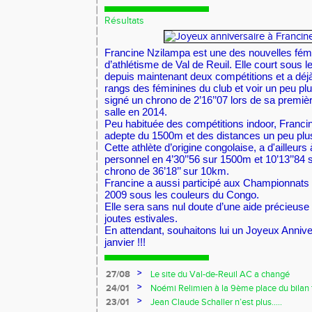
Résultats
Francine Nzilampa est une des nouvelles fém
d’athlétisme de Val de Reuil. Elle court sous
depuis maintenant deux compétitions et a déjà
rangs des féminines du club et voir un peu pl
signé un chrono de 2’16’’07 lors de sa premiè
salle en 2014.
Peu habituée des compétitions indoor, Francin
adepte du 1500m et des distances un peu plu
Cette athlète d’origine congolaise, a d'ailleurs
personnel en 4’30’’56 sur 1500m et 10’13’’84
chrono de 36’18’’ sur 10km.
Francine a aussi participé aux Championnats
2009 sous les couleurs du Congo.
Elle sera sans nul doute d’une aide précieuse
joutes estivales.
En attendant, souhaitons lui un Joyeux Anniv
janvier !!!
>
27/08
Le site du Val-de-Reuil AC a changé
>
24/01
Noémi Relimien à la 9ème place du bilan f
cadette sur 200m !!!
>
23/01
Jean Claude Schaller n’est plus…..