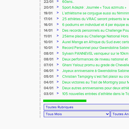
>
22/01
60ans..
>
20/01
Sport Adapté : Journée « Tous azimuts »
>
19/01
L’athlétisme se conjugue aussi au féminin
>
17/01
25 athlètes du VRAC seront présents le 
Owens !!!
>
16/01
6 podiums en individuel et 4 par équipe 
Ezy
>
14/01
Des records personnels au Challenge Pouc
>
11/01
25ème place au Challenge National Hors 
>
10/01
Aurel Manga en Afrique du Sud avec certa
France !!!
>
10/01
Record Personnel pour Gwendolina Sabine
Prom’classic
>
08/01
Sylvain PANNEVEL vainqueur sur le 10k
>
08/01
Deux performances de niveau national et 
début d’indoor 2014 !!!
>
07/01
Ghani Yalouz promu au grade de Chevalier
>
06/01
Joyeux anniversaire à Gwendolina Sabine 
>
05/01
Christian Tampigny s’est fait plaisir au cro
>
04/01
Deux victoires au Trail de Montigny pour 
Piau !!!
>
04/01
Deux autres anniversaires pour deux athlèt
au VRAC !!!
>
03/01
105 nouvelles entrées d’athlète dans le T