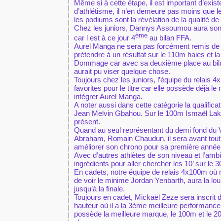
Même si à cette étape, il est important d’exist
d’athlétisme, il n’en demeure pas moins que le
les podiums sont la révélation de la qualité de
Chez les juniors, Dannys Assoumou aura son 
ème
car l est à ce jour 4
au bilan FFA.
Aurel Manga ne sera pas forcément remis de 
prétendre à un résultat sur le 110m haies et la
Dommage car avec sa deuxième place au bila
aurait pu viser quelque chose.
Toujours chez les juniors, l’équipe du relais 
favorites pour le titre car elle possède déjà l
intégrer Aurel Manga.
A noter aussi dans cette catégorie la qualificati
Jean Melvin Gbahou. Sur le 100m Ismaël Lak
présent.
Quand au seul représentant du demi fond du 
Abraham, Romain Chaudun, il sera avant tout 
améliorer son chrono pour sa première année 
Avec d’autres athlètes de son niveau et l’am
ingrédients pour aller chercher les 10’ sur le 
En cadets, notre équipe de relais 4x100m où 
de voir le minime Jordan Yenbarth, aura la lo
jusqu’à la finale.
Toujours en cadet, Mickaël Zeze sera inscrit d
hauteur où il a la 3ème meilleure performance,
possède la meilleure marque, le 100m et le 20