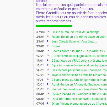
chronos.
Il ne lui restera plus qu’à participer au relais 
chercher la médaille et peut être plus.
Pierre Grondin peut se nourrir de forts espoir
médailles autours du cou de certains athlète
autres records tombés.
>
27/08
Le site du Val-de-Reuil AC a changé
>
24/01
Noémi Relimien à la 9ème place du bilan f
cadette sur 200m !!!
>
23/01
Jean Claude Schaller n’est plus…..
>
22/01
60ans..
>
20/01
Sport Adapté : Journée « Tous azimuts »
>
19/01
L’athlétisme se conjugue aussi au féminin
>
17/01
25 athlètes du VRAC seront présents le 
Owens !!!
>
16/01
6 podiums en individuel et 4 par équipe 
Ezy
>
14/01
Des records personnels au Challenge Pouc
>
12/01
Joyeux anniversaire à Francine Nzilampa !
>
11/01
25ème place au Challenge National Hors 
>
10/01
Aurel Manga en Afrique du Sud avec certa
France !!!
>
10/01
Record Personnel pour Gwendolina Sabine
Prom’classic
>
08/01
Sylvain PANNEVEL vainqueur sur le 10k
>
08/01
Deux performances de niveau national et 
début d’indoor 2014 !!!
>
07/01
Ghani Yalouz promu au grade de Chevalier