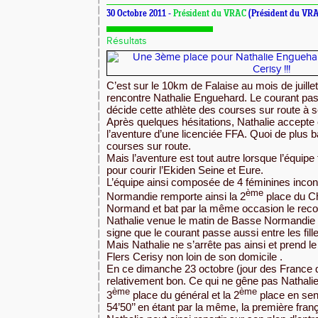
30 Octobre 2011 -
Président du VRAC
(Président du VR
Résultats
C’est sur le 10km de Falaise au mois de juill
rencontre Nathalie Enguehard. Le courant pas
décide cette athlète des courses sur route à 
Après quelques hésitations, Nathalie accepte
l’aventure d’une licenciée FFA. Quoi de plus b
courses sur route.
Mais l’aventure est tout autre lorsque l’équipe
pour courir l’Ekiden Seine et Eure.
L’équipe ainsi composée de 4 féminines inco
ème
Normandie remporte ainsi la 2
place du C
Normand et bat par la même occasion le recor
Nathalie venue le matin de Basse Normandie 
signe que le courant passe aussi entre les fill
Mais Nathalie ne s’arrête pas ainsi et prend 
Flers Cerisy non loin de son domicile .
En ce dimanche 23 octobre (jour des France de
relativement bon. Ce qui ne gêne pas Nathalie
ème
ème
3
place du général et la 2
place en sen
54’50’’ en étant par la même, la première fran