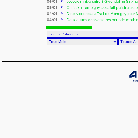
>
06/01
Joyeux anniversaire à Gwendolina Sabine 
>
05/01
Christian Tampigny s’est fait plaisir au cro
>
04/01
Deux victoires au Trail de Montigny pour 
Piau !!!
>
04/01
Deux autres anniversaires pour deux athlèt
au VRAC !!!