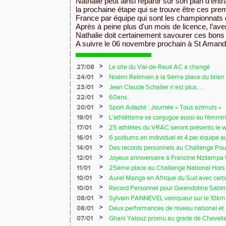
Nathalie peut ainsi repartir sur son plan d’ent
la prochaine étape qui se trouve être ces pr
France par équipe qui sont les championnats 
Après à peine plus d'un mois de licence, l’ave
Nathalie doit certainement savourer ces bon
A suivre le 06 novembre prochain à St Amand 
>
27/08
Le site du Val-de-Reuil AC a changé
>
24/01
Noémi Relimien à la 9ème place du bilan f
cadette sur 200m !!!
>
23/01
Jean Claude Schaller n’est plus…..
>
22/01
60ans..
>
20/01
Sport Adapté : Journée « Tous azimuts »
>
19/01
L’athlétisme se conjugue aussi au féminin
>
17/01
25 athlètes du VRAC seront présents le 
Owens !!!
>
16/01
6 podiums en individuel et 4 par équipe 
Ezy
>
14/01
Des records personnels au Challenge Pouc
>
12/01
Joyeux anniversaire à Francine Nzilampa !
>
11/01
25ème place au Challenge National Hors 
>
10/01
Aurel Manga en Afrique du Sud avec certa
France !!!
>
10/01
Record Personnel pour Gwendolina Sabine
Prom’classic
>
08/01
Sylvain PANNEVEL vainqueur sur le 10k
>
08/01
Deux performances de niveau national et 
début d’indoor 2014 !!!
>
07/01
Ghani Yalouz promu au grade de Chevalier