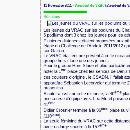
11 Novembre 2011 -
Président du VRAC
(Président du 
Résultats
Les jeunes du VRAC sur les podiums du Challe
6 podiums dont 3 chez les jeunes pour les ath
Plusieurs distances étaient proposées aux ath
étape du Challenge de l’Andelle 2011/2012 qui 
sur Gaillon.
Le VRAC était encore présent à cette occasio
groupe hors stade que des jeunes.
Pour le groupe Hors Stade et plus particulière
ère
noter la 1
place chez les seniors de Denis M
ces couleurs d’origine , le CSADN. Il fallait at
apparaître Sébastien Lecorveler qui termine 2
masculins.
ème
A noter aussi sur cette distance, la 40
plac
une course d’équipe avec Luc Morel puisque c
ème
41
.
ème
Didier Crosnier termine à la 96
place suivi
ème
(110
).
La seule féminine du VRAC sur cette distanc
ème
avec un large sourire à la 157
.