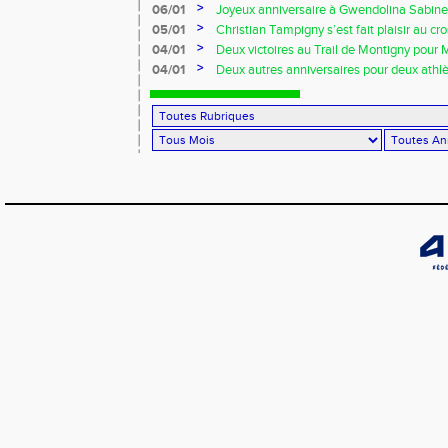
>
06/01
Joyeux anniversaire à Gwendolina Sabine 
>
05/01
Christian Tampigny s’est fait plaisir au cro
>
04/01
Deux victoires au Trail de Montigny pour 
Piau !!!
>
04/01
Deux autres anniversaires pour deux athlèt
au VRAC !!!