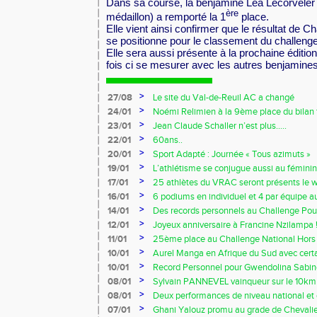
Dans sa course, la benjamine Léa Lecorveler 
ère
médaillon) a remporté la 1
place.
Elle vient ainsi confirmer que le résultat de Ch
se positionne pour le classement du challeng
Elle sera aussi présente à la prochaine éditio
fois ci se mesurer avec les autres benjamines
>
27/08
Le site du Val-de-Reuil AC a changé
>
24/01
Noémi Relimien à la 9ème place du bilan f
cadette sur 200m !!!
>
23/01
Jean Claude Schaller n’est plus…..
>
22/01
60ans..
>
20/01
Sport Adapté : Journée « Tous azimuts »
>
19/01
L’athlétisme se conjugue aussi au féminin
>
17/01
25 athlètes du VRAC seront présents le 
Owens !!!
>
16/01
6 podiums en individuel et 4 par équipe 
Ezy
>
14/01
Des records personnels au Challenge Pouc
>
12/01
Joyeux anniversaire à Francine Nzilampa !
>
11/01
25ème place au Challenge National Hors 
>
10/01
Aurel Manga en Afrique du Sud avec certa
France !!!
>
10/01
Record Personnel pour Gwendolina Sabine
Prom’classic
>
08/01
Sylvain PANNEVEL vainqueur sur le 10k
>
08/01
Deux performances de niveau national et 
début d’indoor 2014 !!!
>
07/01
Ghani Yalouz promu au grade de Chevalier