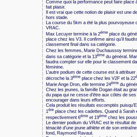
Comme quoi la performance peut faire place à 
fait plaisir.
Il est vrai que cette notion de plaisir est un
hors stade.
La course du 5km a été la plus pourvoyeuse 
VRAC.
ème
Max Lecuyer termine à la 2
place du génér
place chez les V3. Il confirme ainsi qu’il faudr
classement final dans sa catégorie.
Chez les femmes, Marie Duchaussoy termine 
ème
dans sa catégorie et la 13
du général. Mari
faudra compter sur elle pour le classement da
féminine.
L’autre podium de cette course est à attribue
ème
décroche la 3
place chez les V2F et la 22
ème
Marie Ange Dron, elle termine 24
du génér
Chez les jeunes, la famille Dogan était au gr
du papa qui ne cesse d’être aux côtés de ses 
encourager dans leurs efforts.
Cela produit les résultats escomptés puisqu’
ère
1
place chez les cadettes. Quand à Sarah e
ème
ème
respectivement 6
et 19
chez les pouss
Le dernier podium du VRAC est le résultat de l
ténacité d’une jeune athlète et de son entraîn
fond, Raymond Ravaut.