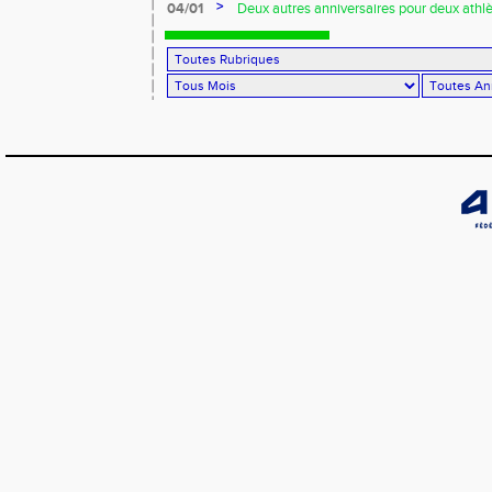
Piau !!!
>
04/01
Deux autres anniversaires pour deux athlèt
au VRAC !!!