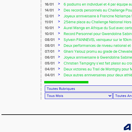
Owens !!!
>
16/01
6 podiums en individuel et 4 par équipe 
Ezy
>
14/01
Des records personnels au Challenge Pouc
>
12/01
Joyeux anniversaire à Francine Nzilampa !
>
11/01
25ème place au Challenge National Hors 
>
10/01
Aurel Manga en Afrique du Sud avec certa
France !!!
>
10/01
Record Personnel pour Gwendolina Sabine
Prom’classic
>
08/01
Sylvain PANNEVEL vainqueur sur le 10k
>
08/01
Deux performances de niveau national et 
début d’indoor 2014 !!!
>
07/01
Ghani Yalouz promu au grade de Chevalier
>
06/01
Joyeux anniversaire à Gwendolina Sabine 
>
05/01
Christian Tampigny s’est fait plaisir au cro
>
04/01
Deux victoires au Trail de Montigny pour 
Piau !!!
>
04/01
Deux autres anniversaires pour deux athlèt
au VRAC !!!