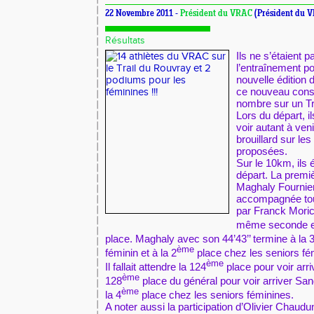
22 Novembre 2011 -
Président du VRAC
(Président du 
Résultats
Ils ne s’étaient 
l’entraînement pou
nouvelle édition 
ce nouveau cons
nombre sur un Tra
Lors du départ, il
voir autant à veni
brouillard sur le
proposées.
Sur le 10km, ils 
départ. La premi
Maghaly Fournier
accompagnée tout
par Franck Moric
même seconde en 
place. Maghaly avec son 44’43’’ termine à la 
ème
féminin et à la 2
place chez les seniors fé
ème
Il fallait attendre la 124
place pour voir arriv
ème
128
place du général pour voir arriver San
ème
la 4
place chez les seniors féminines.
A noter aussi la participation d’Olivier Chaudu