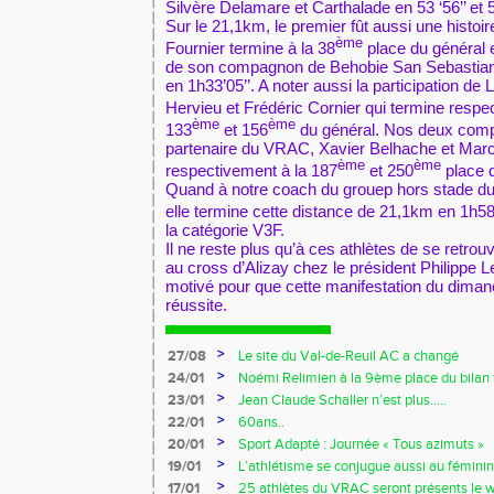
Silvère Delamare et Carthalade en 53 ‘56’’ et 5
Sur le 21,1km, le premier fût aussi une histoir
ème
Fournier termine à la 38
place du général en
de son compagnon de Behobie San Sebastian,
en 1h33’05’’. A noter aussi la participation d
Hervieu et Frédéric Cornier qui termine resp
ème
ème
133
et 156
du général. Nos deux comp
partenaire du VRAC, Xavier Belhache et Marc
ème
ème
respectivement à la 187
et 250
place d
Quand à notre coach du grouep hors stade du
elle termine cette distance de 21,1km en 1h58’
la catégorie V3F.
Il ne reste plus qu’à ces athlètes de se retro
au cross d’Alizay chez le président Philippe L
motivé pour que cette manifestation du dima
réussite.
>
27/08
Le site du Val-de-Reuil AC a changé
>
24/01
Noémi Relimien à la 9ème place du bilan f
cadette sur 200m !!!
>
23/01
Jean Claude Schaller n’est plus…..
>
22/01
60ans..
>
20/01
Sport Adapté : Journée « Tous azimuts »
>
19/01
L’athlétisme se conjugue aussi au féminin
>
17/01
25 athlètes du VRAC seront présents le 