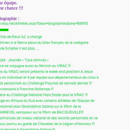
ar équipe.
ne chance !!!
iographie :
om/asp.net/athletes.aspx?base=biographies&seq=168913
u Val-de-Reuil AC a changé
imien à la 9ème place du bilan français de la catégorie
ur 200m !!!
de Schaller n’est plus…..
pté : Journée « Tous azimuts »
sme se conjugue aussi au féminin au VRAC !!!
es du VRAC seront présents le week end prochain à Jesse
 en individuel et 4 par équipe aux départementaux de cross à
ds personnels au Challenge Pouchet de samedi dernier !!!
niversaire à Francine Nzilampa !!!
ce au Challenge National Hors Stade pour le VRAC !!!
ga en Afrique du Sud avec certains athlètes de l’Equipe de
rsonnel pour Gwendolina Sabine sur le 10km de la
sic
PANNEVEL vainqueur sur le 10km de BACQUEVILLE!!!
ormances de niveau national et des records personnels en ce
door 2014 !!!
ouz promu au grade de Chevalier de la Légion d’Honneur !!!
niversaire à Gwendolina Sabine !!!