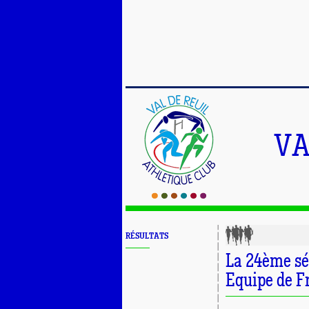
VA
RÉSULTATS
La 24ème sé
Equipe de Fr