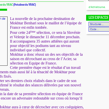
ent du VRAC
(Président du VRAC)
d'Athlétisme.
LES ESPACES
La nouvelle de la prochaine destination de
Mokhtar Benhari sous le maillot de l’équipe de
France est enfin tombée.
ème
Pour cette 24
sélection, ce sera la Slovénie
et Velenje le dimanche 11 décembre prochain.
Il accompagnera 35 autres athlètes qui auront
pour objectif les podiums tant au niveau
individuel que collectif.
Mokhtar a donc réussi un des ses objectifs de la
saison en décrochant au cross de l’Acier, sa
sélection en
E
quipe de France.
Cette première étape est le résultat d’un travail
ments mais aussi lié à la ténacité de Mokhtar pour
fs fixés.
rter ses derniers choix réalisés dans le cadre de son
firmé le résultat des séances délivrées par son nouvel
errais.
oin la date de sa première sélection en équipe de France
encore un adversaire redoutable sur cross où lorsqu’il
Mokhtar aura à cœur de décrocher avec ces coéquipiers,