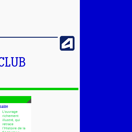
 CLUB
naire
L'ouvrage
richement
illustré, qui
retrace
l’Histoire de la