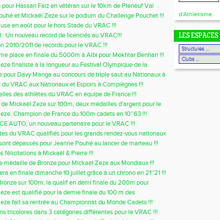
e pour Hassan Faïz en vétéran sur le 10km de Pleneuf Val
d'Athlétisme.
uhé et Mickaël Zeze sur le podium du Challenge Pouchet !!!
use en août pour le hors Stade du VRAC !!!
 : Un nouveau record de licenciés au VRAC!!!
LES ESPACES
n 2010/2011 de records pour le VRAC !!!
me place en finale du 5000m à Albi pour Mokhtar Benhari !!!
eze finaliste à la longueur au Festival Olympique de la
Européenne !!!
 pour Davy Manga au concours de triple saut au Nationaux à
e!!!
s du VRAC aux Nationaux et Espoirs à Compiègnes !!!
lles des athlètes du VRAC en équipe de France !!!
r de Mickaël Zeze sur 100m, deux médailles d’argent pour le
eze, Champion de France du 100m cadets en 10’’63 !!!
E AUTO, un nouveau partenaire pour le VRAC !!!
tes du VRAC qualifiés pour les grands rendez-vous nationaux
tionaux !!!
ont dépassés pour Jeanne Pouhé au lancer de marteau !!!
 félicitations à Mickaël & Pierre !!!
médaille de Bronze pour Mickaël Zeze aux Mondiaux !!!
ra en finale dimanche 10 juillet grâce à un chrono en 21’’21 !!!
Bronze sur 100m, la qualif en demi finale du 200m pour
!
eze est qualifié pour la demie finale du 100 m des
nats du monde Cadets !!!
eze fait sa rentrée au Championnat du Monde Cadets !!!
ns tricolores dans 3 catégories différentes pour le VRAC !!!