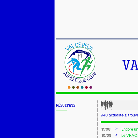
VA
RÉSULTATS
948 actualité(s) trouv
>
11/08
Encore un
>
10/08
Le VRAC g