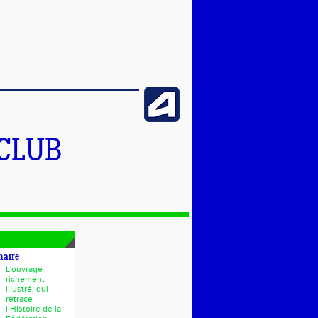
 CLUB
naire
L'ouvrage
richement
illustré, qui
retrace
l’Histoire de la