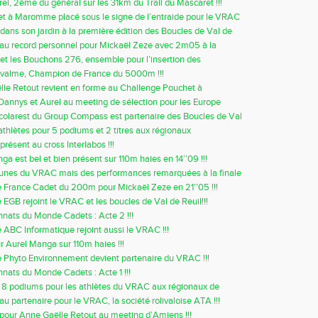
el, 2ème du général sur les 31km du Trail du Mascaret !!!
t à Maromme placé sous le signe de l’entraide pour le VRAC
ans son jardin à la première édition des Boucles de Val de
u record personnel pour Mickaël Zeze avec 2m05 à la
!
t les Bouchons 276, ensemble pour l’insertion des
s !!!
valme, Champion de France du 5000m !!!
le Retout revient en forme au Challenge Pouchet à
 !!!
Dannys et Aurel au meeting de sélection pour les Europe
Scolarest du Group Compass est partenaire des Boucles de Val
athlètes pour 5 podiums et 2 titres aux régionaux
/Minimes à Barentin !!!
résent au cross Interlabos !!!
ga est bel et bien présent sur 110m haies en 14’’09 !!!
unes du VRAC mais des performances remarquées à la finale
à Evreux !!!.
 France Cadet du 200m pour Mickaël Zeze en 21’’05 !!!
é EGB rejoint le VRAC et les boucles de Val de Reuil!!!
ats du Monde Cadets : Acte 2 !!!
é ABC Informatique rejoint aussi le VRAC !!!
ur Aurel Manga sur 110m haies !!!
é Phyto Environnement devient partenaire du VRAC !!!
ats du Monde Cadets : Acte 1 !!!
et 8 podiums pour les athlètes du VRAC aux régionaux de
mandie !!!
u partenaire pour le VRAC, la société rolivaloise ATA !!!
 pour Anne Gaëlle Retout au meeting d’Amiens !!!