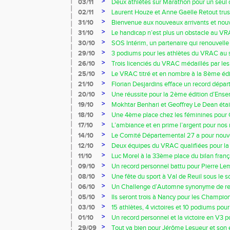
!!!
>
03/11
Deux athlètes sur Marathon pour un seul obj
>
02/11
Laurent Houze et Anne Gaëlle Retout trus
Envermeu
>
31/10
Bienvenue aux nouveaux arrivants et nouv
>
31/10
Le handicap n’est plus un obstacle au VRA
>
30/10
SOS Intérim, un partenaire qui renouvelle
>
29/10
3 podiums pour les athlètes du VRAC au s
>
26/10
Trois licenciés du VRAC médaillés par les
!!!
>
25/10
Le VRAC titré et en nombre à la 8ème éd
Seine et Eure !!!
>
21/10
Florian Desjardins efface un record dépar
>
20/10
Une réussite pour la 2ème édition d’Ensem
>
19/10
Mokhtar Benhari et Geoffrey Le Dean étai
>
18/10
Une 4ème place chez les féminines pour 
de Rouen !!!
>
17/10
L’ambiance et en prime l’argent pour nos r
>
14/10
Le Comité Départemental 27 a pour nou
Lesoeur !!!
>
12/10
Deux équipes du VRAC qualifiées pour la 
>
11/10
Luc Morel à la 33ème place du bilan frança
>
09/10
Un record personnel battu pour Pierre Le
Marathon !!!
>
08/10
Une fête du sport à Val de Reuil sous le sol
>
06/10
Un Challenge d’Automne synonyme de rep
VRAC !!!
>
05/10
Ils seront trois à Nancy pour les Champio
>
03/10
15 athlètes, 4 victoires et 10 podiums pour
>
01/10
Un record personnel et la victoire en V3
Lecuyer !!!
>
29/09
Tout va bien pour Jérôme Lesueur et son é