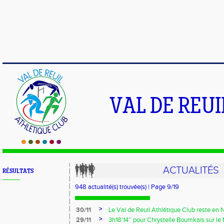
VAL DE REU
ACTUALITÉS
RÉSULTATS
948 actualité(s) trouvée(s) | Page 9/19
>
30/11
Le Val de Reuil Athlétique Club reste en Na
>
29/11
3h18’14’’ pour Chrystelle Boumkaïs sur le 