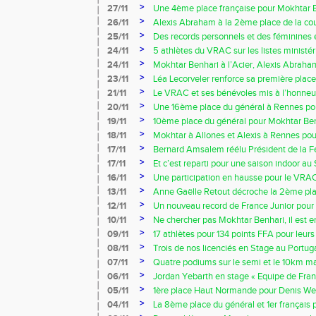
>
27/11
Une 4ème place française pour Mokhtar Ben
>
26/11
Alexis Abraham à la 2ème place de la cour
>
25/11
Des records personnels et des féminines 
compétition Benjamins/Minimes!!!
>
24/11
5 athlètes du VRAC sur les listes ministéri
>
24/11
Mokhtar Benhari à l’Acier, Alexis Abraha
Dean à Louviers
>
23/11
Léa Lecorveler renforce sa première place 
>
21/11
Le VRAC et ses bénévoles mis à l’honneur
Seine et Eure !!!
>
20/11
Une 16ème place du général à Rennes pou
>
19/11
10ème place du général pour Mokhtar Ben
Allones !!!
>
18/11
Mokhtar à Allones et Alexis à Rennes po
de cross !!!
>
17/11
Bernard Amsalem réélu Président de la F
d'athlétisme
>
17/11
Et c’est reparti pour une saison indoor au
>
16/11
Une participation en hausse pour le VRAC 
>
13/11
Anne Gaëlle Retout décroche la 2ème pla
marche de Torcy !!!
>
12/11
Un nouveau record de France Junior pour 
>
10/11
Ne chercher pas Mokhtar Benhari, il est 
au Kenya
>
09/11
17 athlètes pour 134 points FFA pour leur
et Eure !!!
>
08/11
Trois de nos licenciés en Stage au Portuga
>
07/11
Quatre podiums sur le semi et le 10km ma
>
06/11
Jordan Yebarth en stage « Equipe de Franc
>
05/11
1ère place Haut Normande pour Denis W
France de Marathon !!!
>
04/11
La 8ème place du général et 1er français 