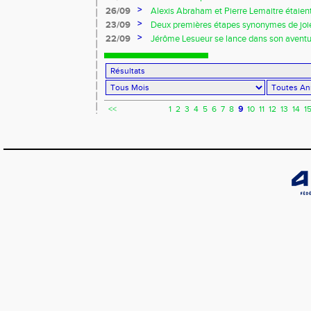
>
26/09
Alexis Abraham et Pierre Lemaitre étaie
end!!!
>
23/09
Deux premières étapes synonymes de joie
>
22/09
Jérôme Lesueur se lance dans son aventur
<<
1
2
3
4
5
6
7
8
9
10
11
12
13
14
1